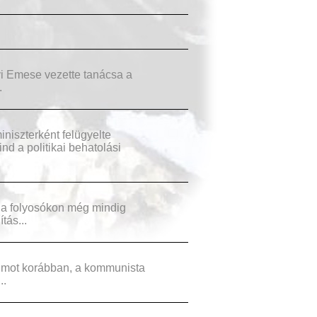
 Emese vezette tanácsa a
.
szterként felügyelte
d a politikai behatolási
 a folyosókon még mindig
tás...
umot korábban, a kommunista
..