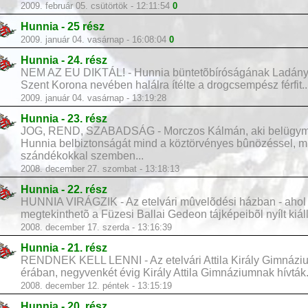
2009. február 05. csütörtök - 12:11:54
0
Hunnia - 25 rész
2009. január 04. vasárnap - 16:08:04
0
Hunnia - 24. rész
NEM AZ EU DIKTÁL! - Hunnia büntetõbíróságának Ladányi
Szent Korona nevében halálra ítélte a drogcsempész férfit..
2009. január 04. vasárnap - 13:19:28
Hunnia - 23. rész
JOG, REND, SZABADSÁG - Morczos Kálmán, aki belügymini
Hunnia belbiztonságát mind a köztörvényes bûnözéssel, min
szándékokkal szemben...
2008. december 27. szombat - 13:18:13
Hunnia - 22. rész
HUNNIA VIRÁGZIK - Az etelvári mûvelõdési házban - ahol
megtekinthetõ a Füzesi Ballai Gedeon tájképeibõl nyílt kiállí
2008. december 17. szerda - 13:16:39
Hunnia - 21. rész
RENDNEK KELL LENNI - Az etelvári Attila Király Gimnázi
érában, negyvenkét évig Király Attila Gimnáziumnak hívták.
2008. december 12. péntek - 13:15:19
Hunnia - 20. rész