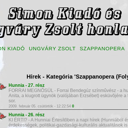
ON KIADÓ
UNGVÁRY ZSOLT
SZAPPANOPERA
Hírek - Kategória 'Szappanopera (Fol
Hunnia - 27. rész
FORRAI MEGNÕSÜL - Forrai Bendegúz színmûvész - a hunni
Anita, a kiugrott ügynök (valójában Erzsébet) esküvõjére a
sor.
2009. február 05. csütörtök - 12:22:54
0
Hunnia - 26. rész
KI ÉRTI? - A Hunniai Értesítõben a napi hírek (Hunniából és
érdekességek, politikai-gazdasági-kulturális aktualitások is