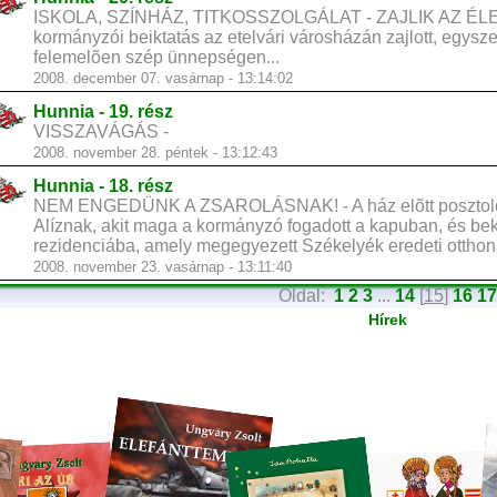
ISKOLA, SZÍNHÁZ, TITKOSSZOLGÁLAT - ZAJLIK AZ ÉL
kormányzói beiktatás az etelvári városházán zajlott, egysz
felemelõen szép ünnepségen...
2008. december 07. vasárnap - 13:14:02
Hunnia - 19. rész
VISSZAVÁGÁS -
2008. november 28. péntek - 13:12:43
Hunnia - 18. rész
NEM ENGEDÜNK A ZSAROLÁSNAK! - A ház elõtt posztoló r
Alíznak, akit maga a kormányzó fogadott a kapuban, és bek
rezidenciába, amely megegyezett Székelyék eredeti otthon
2008. november 23. vasárnap - 13:11:40
Oldal:
1
2
3
...
14
[
15
]
16
17
Hírek