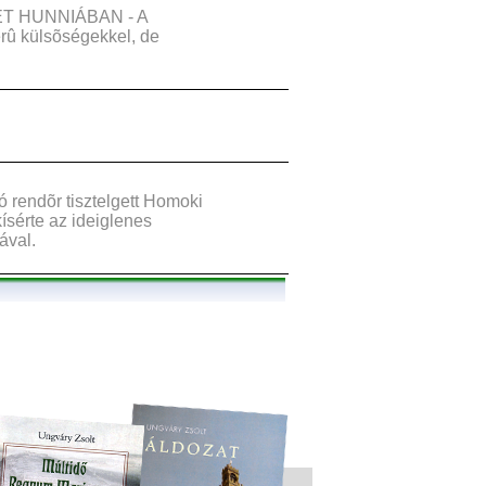
ET HUNNIÁBAN - A
erû külsõségekkel, de
endõr tisztelgett Homoki
ísérte az ideiglenes
ával.