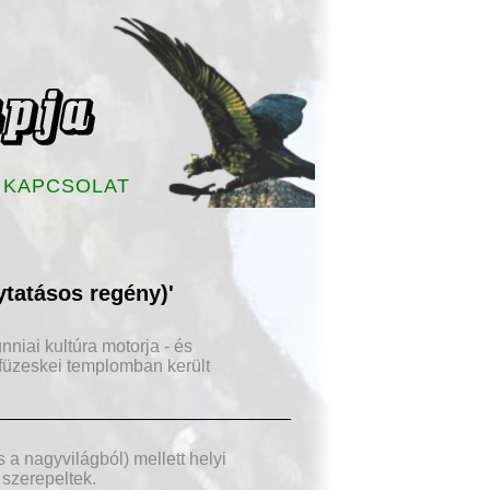
KAPCSOLAT
ytatásos regény)'
ai kultúra motorja - és
 füzeskei templomban került
 a nagyvilágból) mellett helyi
 szerepeltek.