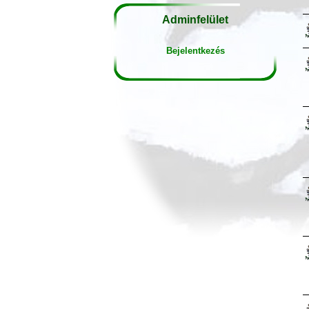
Adminfelület
Bejelentkezés