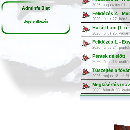
2026. augusztus 01. 
Adminfelület
Felidézés 2. - Me
2026. július 27. hétfő
Bejelentkezés
Hal áll L-en (1. ré
2026. július 26. vasár
Felidézés 1. - Eg
2026. július 24. pénte
Péntek délelőtt
2026. július 16. csütö
Túszejtés a fővár
2026. május 18. hétfő
Megkísértés (nov
2026. február 03. ked