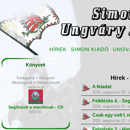
HÍREK
SIMON KIADÓ
UNGV
Könyvek
Hírek 
Kategória > Könyvek
Alkategória > Simon Kiadó
A feladat
termékei
2026. augusztus 08. 
Felidézés 4. - Se
2026. augusztus 07. p
Segítsünk a manóknak - CD
800.00
Csak egy volt I. r
2026. augusztus 02. v
Felidézés 3. - His