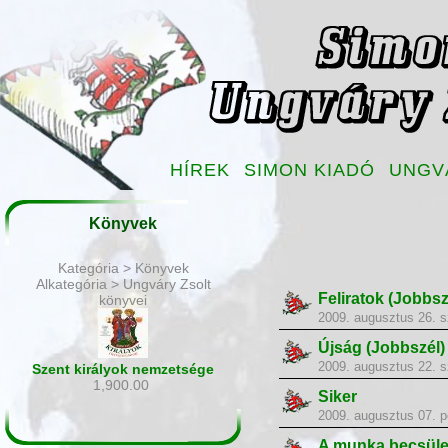
HÍREK
SIMON KIADÓ
UNGV
Könyvek
Kategória > Könyvek
Alkategória > Ungváry Zsolt
Feliratok (Jobbsz
könyvei
2009. augusztus 26. s
Újság (Jobbszél)
2009. augusztus 22. 
Szent királyok nemzetsége
1,900.00
Siker
2009. augusztus 07. p
A munka becsüle