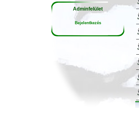
Adminfelület
Bejelentkezés