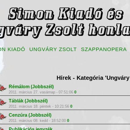
ON KIADÓ
UNGVÁRY ZSOLT
SZAPPANOPERA
Hírek - Kategória 'Ungváry
Rémálom (Jobbszél)
2011. március 27. vasárnap - 07:51:06
0
Táblák (Jobbszél)
2011. március 18. péntek - 10:21:56
0
Cenzúra (Jobbszél)
2011. március 08. kedd - 18:52:00
0
Publikációs jegyzék