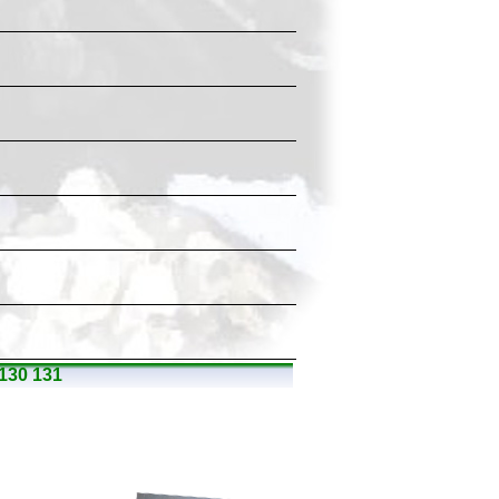
130
131