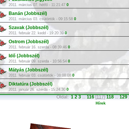
2011. március 07. hétfő - 11:21:47
0
Banán (Jobbszél)
2011. március 03. csütörtök - 09:15:58
0
Szavak (Jobbszél)
2011. február 22. kedd - 19:20:39
0
Ostrom (Jobbszél)
2011. február 16. szerda - 08:39:46
0
Idő (Jobbszél)
2011. február 09. szerda - 10:56:54
0
Mátyás (Jobbszél)
2011. február 03. csütörtök - 08:08:08
0
Diktatúra (Jobbszél)
2011. január 26. szerda - 15:24:30
0
Oldal:
1
2
3
...
116
[
117
]
118
...
129
Hírek