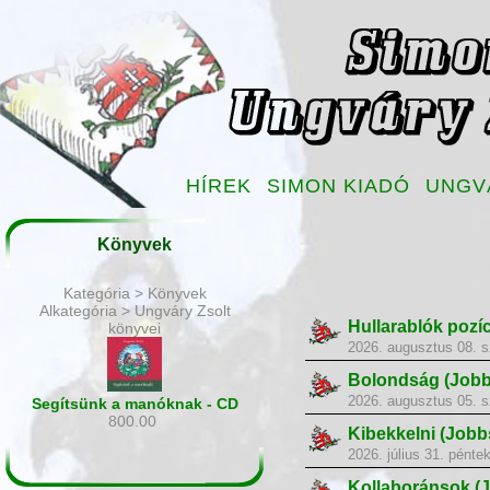
HÍREK
SIMON KIADÓ
UNGV
Könyvek
Kategória > Könyvek
Alkategória > Ungváry Zsolt
Hullarablók pozí
könyvei
2026. augusztus 08. 
Bolondság (Jobb
2026. augusztus 05. s
Segítsünk a manóknak - CD
800.00
Kibekkelni (Jobb
2026. július 31. pénte
Kollaboránsok (J