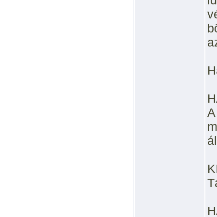
i
v
b
a
H
H
A
m
á
K
T
H