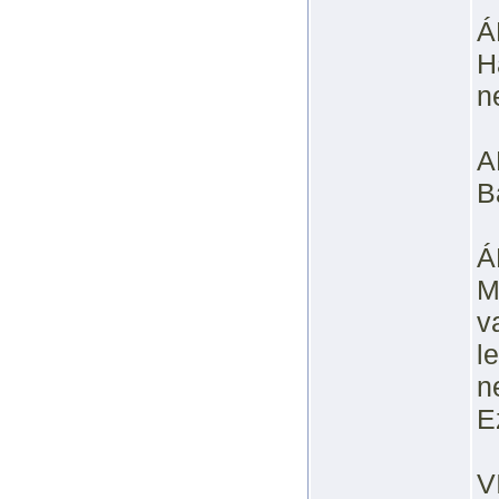
Á
H
n
A
B
Á
M
v
l
n
E
V