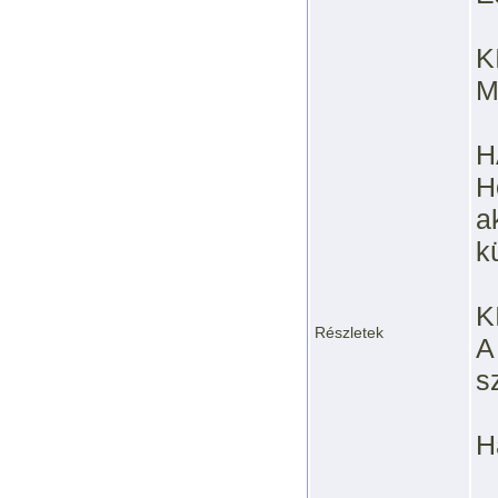
K
M
H
H
a
k
K
Részletek
A
s
H