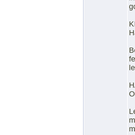
g
K
H
B
f
l
H
O
L
m
m