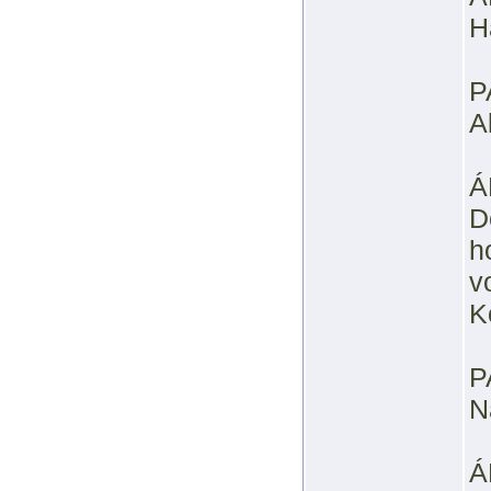
H
P
A
Á
D
h
v
K
P
N
Á