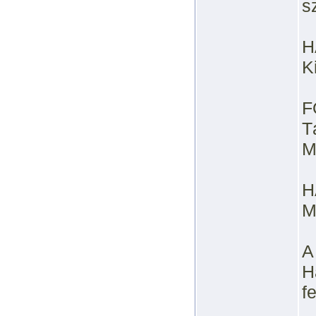
s
H
K
F
T
M
H
M
A
H
f