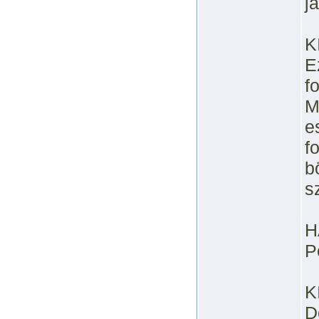
j
K
E
f
M
e
f
b
s
H
P
K
D