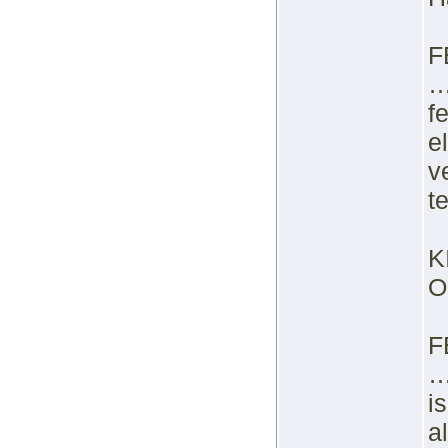
F
…
f
e
v
t
K
O
F
…
i
a