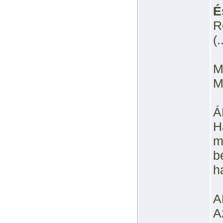
É
R
(.
M
M
Á
H
m
b
h
A
A