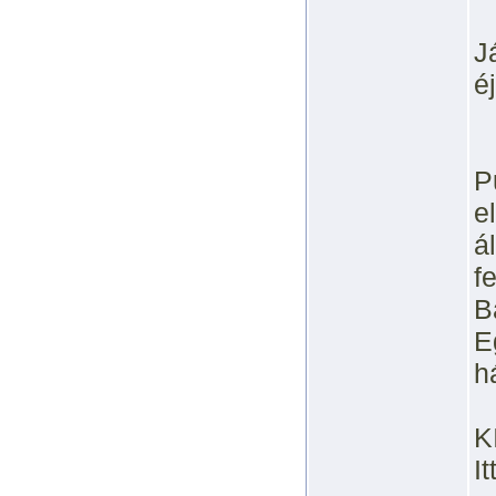
J
é
P
e
á
fe
Ba
E
h
K
I