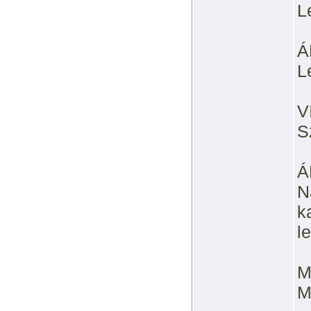
L
Á
L
V
S
Á
N
k
l
M
M