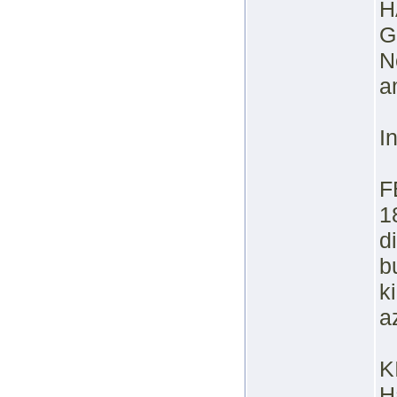
H
G
N
a
I
F
1
d
b
k
a
K
H