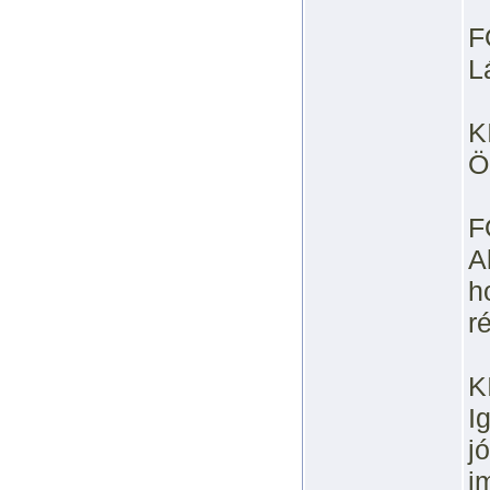
F
L
K
Ö
F
A
h
r
K
I
j
i