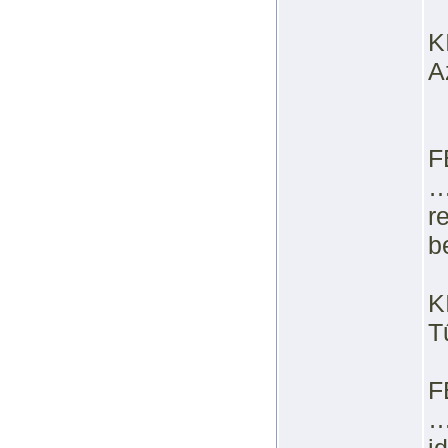
K
A
F
…
r
b
K
T
F
…