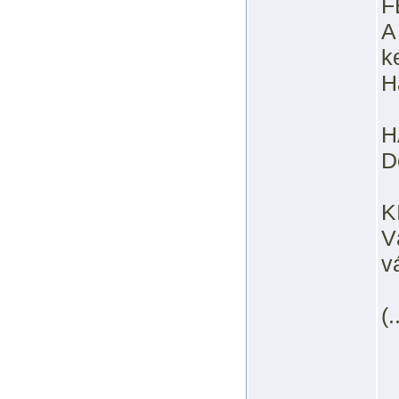
F
A
k
H
H
D
K
V
v
(.