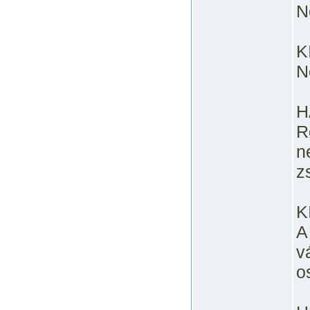
N
K
N
H
R
n
z
K
A
v
o