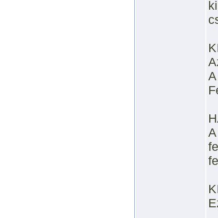
k
c
K
A
A
F
H
A
f
f
K
E