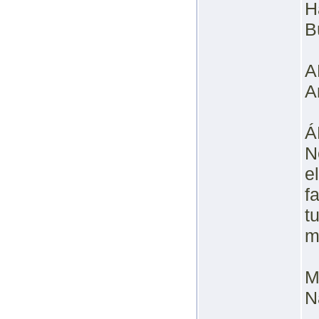
H
B
A
A
Á
N
e
f
t
m
M
N