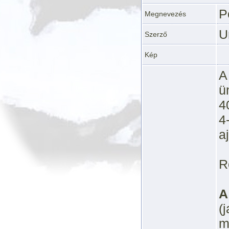
P
Megnevezés
U
Szerző
Kép
A
ü
4
4
aj
R
A
(
m