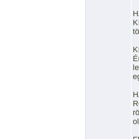
H
K
t
K
É
l
e
H
R
r
o