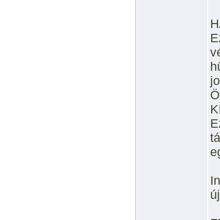
H
E
v
h
j
Ö
K
E
t
e
I
ú