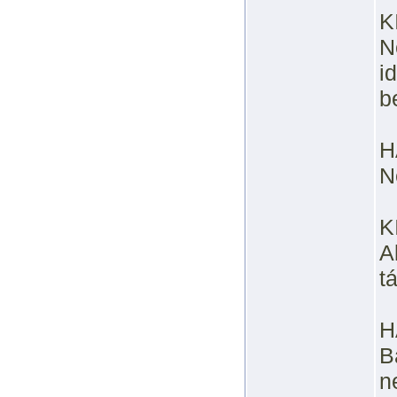
K
N
i
b
H
N
K
A
t
H
B
n