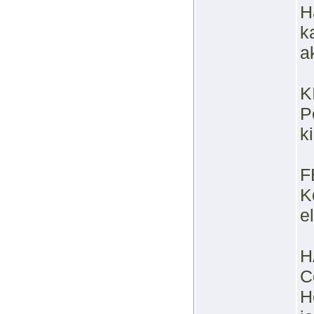
H
k
a
K
P
k
F
K
el
H
C
H