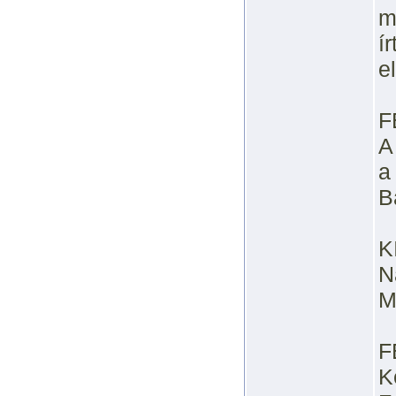
m
í
e
F
A
a
B
K
N
M
F
K