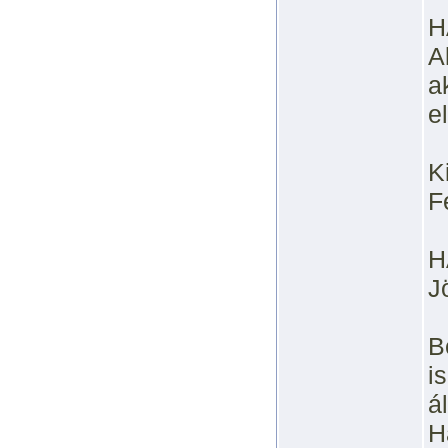
H
A
a
e
K
F
H
J
B
i
á
H