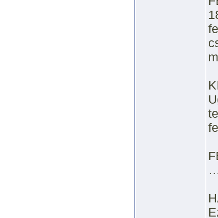
F
1
f
c
m
K
U
t
f
F
…
H
E