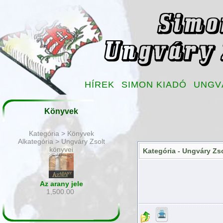
HÍREK
SIMON KIADÓ
UNGV
Könyvek
Kategória > Könyvek
Alkategória > Ungváry Zsolt
könyvei
Kategória -
Ungváry Zso
Az arany jele
1,500.00