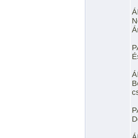
Á
N
Á
P
É
Á
B
c
P
D
Á