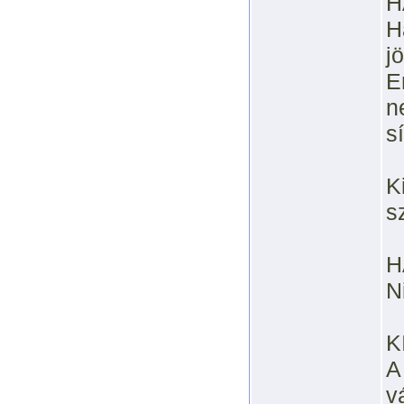
H
H
j
E
n
s
K
s
H
N
K
A
v