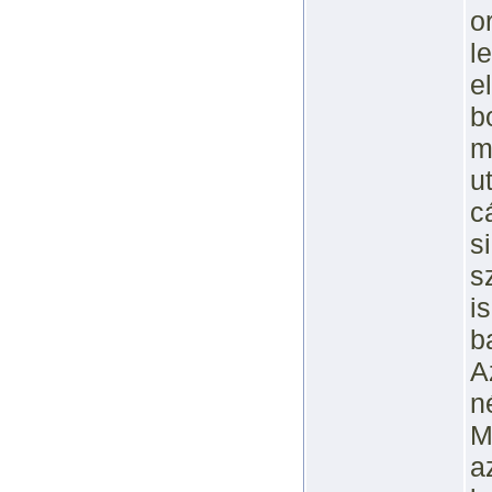
o
l
e
b
m
u
c
s
s
i
b
A
n
M
a