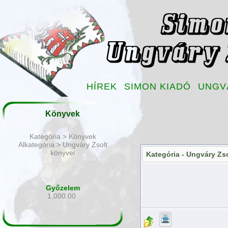
HÍREK
SIMON KIADÓ
UNGV
Könyvek
Kategória > Könyvek
Alkategória > Ungváry Zsolt
könyvei
Kategória -
Ungváry Zso
Győzelem
1,000.00