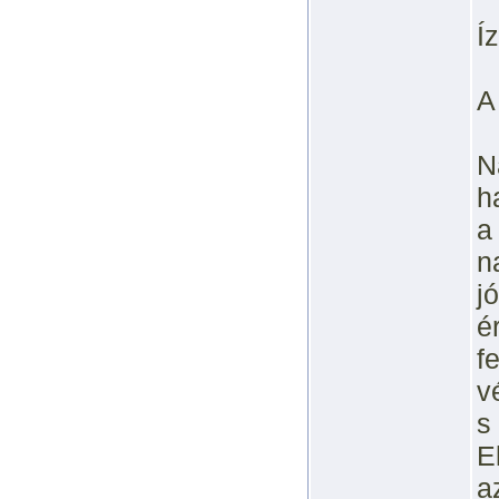
Í
A
N
h
a
n
j
é
f
v
s
E
a