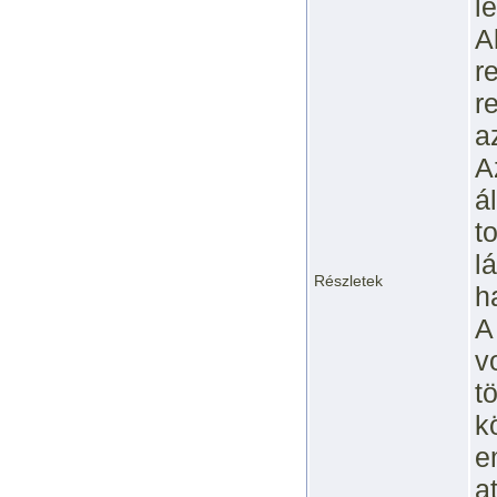
l
A
r
r
a
A
á
t
l
Részletek
h
A
v
t
k
e
a