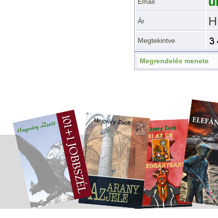
u
Email
H
Ár
Megtekintve
Megrendelés menete