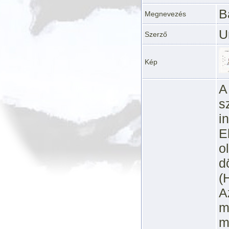
B
Megnevezés
U
Szerző
Kép
A
s
i
E
o
d
(
A
m
m