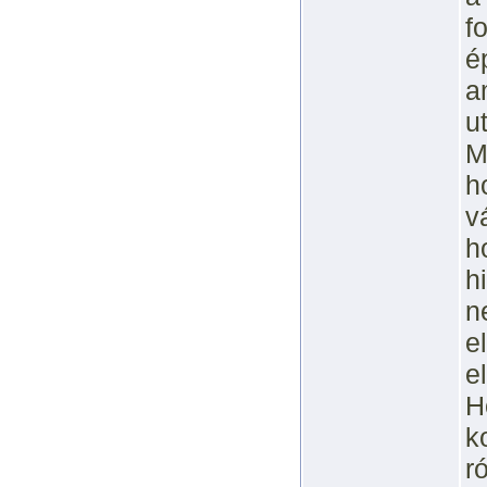
f
é
a
u
M
h
v
h
h
n
e
e
H
k
r