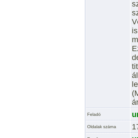
s
s
V
i
m
E
d
t
á
l
(
á
u
Feladó
1
Oldalak száma