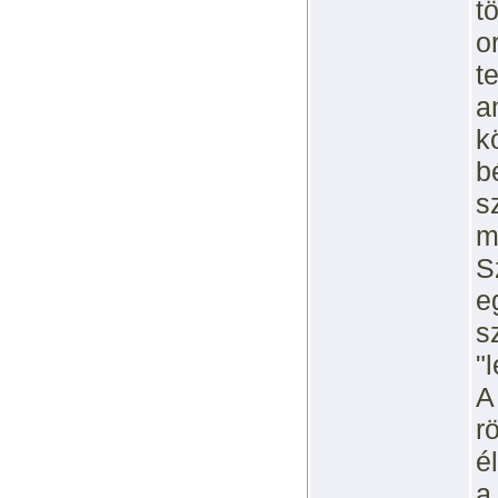
t
o
t
a
k
b
s
m
S
e
s
"
A
r
é
a