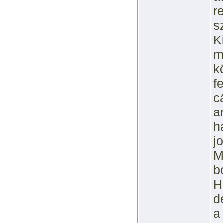
r
s
K
m
k
f
c
a
h
j
M
b
H
d
a