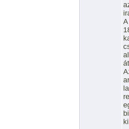
a
i
A
1
k
c
a
á
A
a
l
r
e
b
k