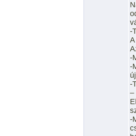
N
o
v
-
A
A
-
-
új
-
–
E
s
-
c