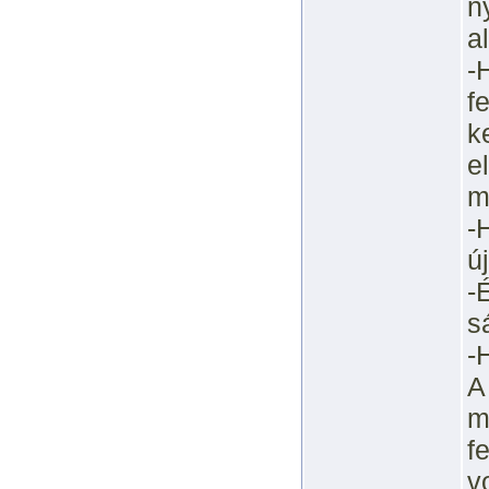
n
a
-
f
k
e
m
-
ú
-
s
-
A
m
f
v