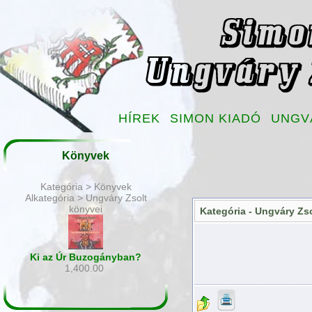
HÍREK
SIMON KIADÓ
UNGV
Könyvek
Kategória > Könyvek
Alkategória > Ungváry Zsolt
könyvei
Kategória -
Ungváry Zso
Ki az Úr Buzogányban?
1,400.00