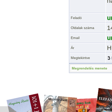
h
u
Feladó
1
Oldalak száma
u
Email
H
Ár
Megtekintve
Megrendelés menete