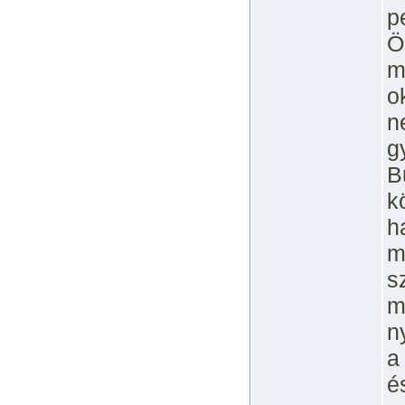
p
Ö
m
o
n
g
B
k
h
m
s
m
n
a
é