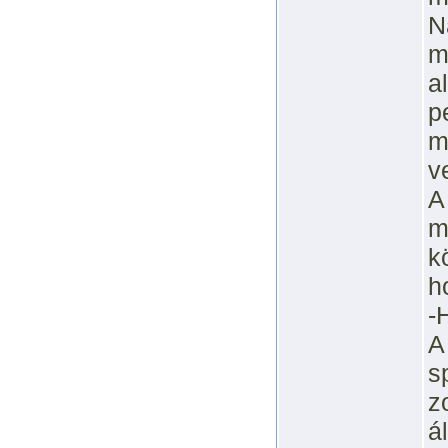
N
m
a
p
m
v
A
m
k
h
-
A
s
z
á