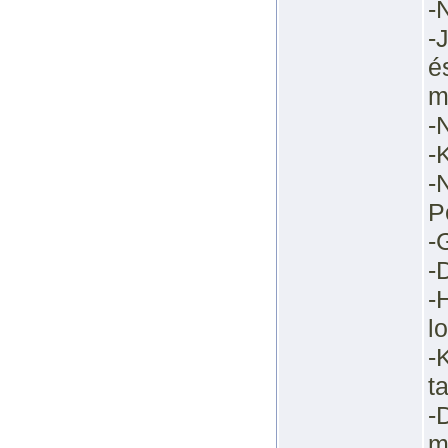
-
-
é
m
-
-
-
P
-
-
-
l
-
ta
-
m