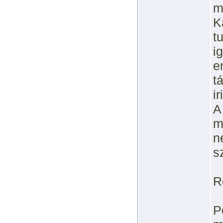
m
K
t
i
e
t
ir
A
m
n
s
R
P