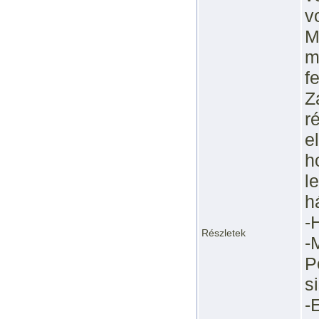
v
M
m
f
Z
r
e
h
l
h
-
Részletek
-
P
s
-