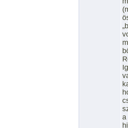
m
(
ö
„
v
m
b
R
I
v
k
h
c
s
a
h