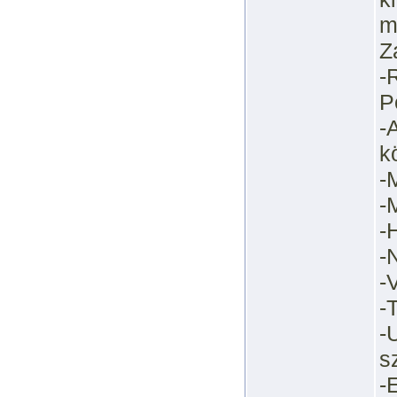
m
Z
-
P
-
k
-
-
-
-
-
-
-
s
-