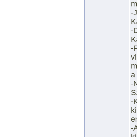
m
-
K
-
K
-
v
m
a
-
S
-
k
e
-
k