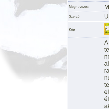
M
Megnevezés
U
Szerző
Kép
A
t
n
a
r
n
t
e
é
a