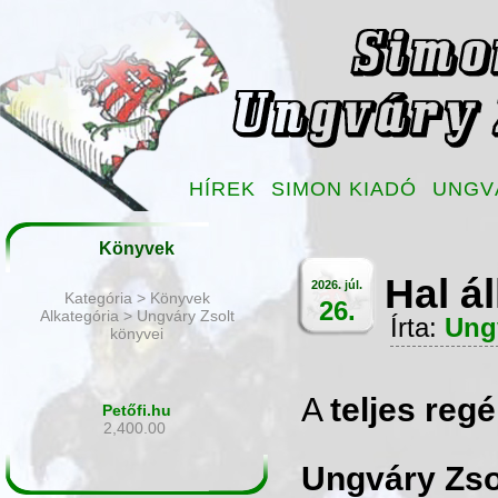
HÍREK
SIMON KIADÓ
UNGV
Könyvek
Hal ál
2026. júl.
Kategória > Könyvek
26.
Alkategória > Ungváry Zsolt
Írta:
Ung
könyvei
A
teljes reg
Petőfi.hu
2,400.00
Ungváry Zsol