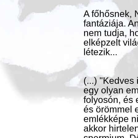
A főhősnek, 
fantáziája. 
nem tudja, ho
elképzelt vil
létezik...
(...) "Kedve
egy olyan em
folyosón, és 
és örömmel e
emlékképe ni
akkor hirtel
spermium. Dö