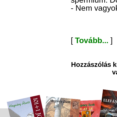
- Nem vagyok
[
Tovább...
]
Hozzászólás kü
v