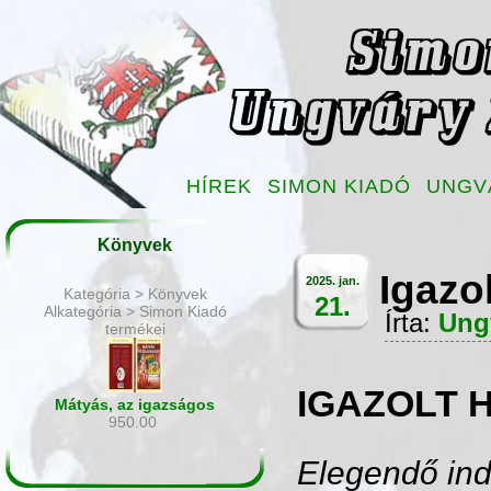
HÍREK
SIMON KIADÓ
UNGV
Könyvek
Igazo
2025. jan.
Kategória > Könyvek
21.
Alkategória > Simon Kiadó
Írta:
Ung
termékei
IGAZOLT 
Mátyás, az igazságos
950.00
Elegendő ind