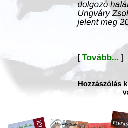
dolgozó halá
Ungváry Zsol
jelent meg 20
[
Tovább...
]
Hozzászólás kü
v