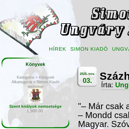
HÍREK
SIMON KIADÓ
UNGV
Könyvek
Százh
2025. nov.
Kategória > Könyvek
03.
Alkategória > Simon Kiadó
Írta:
Ung
termékei
"
– Már csak 
Szent királyok nemzetsége
1,900.00
– Mondd csak
Magyar. Szóva