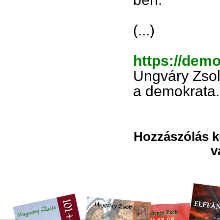
(...)
https://dem
Ungváry Zsol
a demokrata.
Hozzászólás kü
v