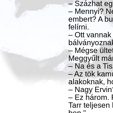
– Százhat eg
– Mennyi? Ne
embert? A bu
felírni.
– Ott vannak 
bálványozna
– Mégse ülte
Meggyűlt már
– Na és a Ti
– Az tök ka
alakoknak, 
– Nagy Ervin
– Ez három. 
Tarr teljesen
ben."