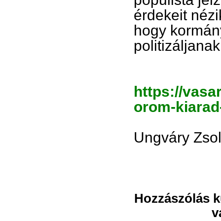
érdekeit nézi
hogy kormány
politizáljana
https://vasa
orom-kiarad-
Ungváry Zsol
Hozzászólás kü
v