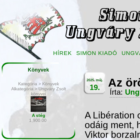
HÍREK
SIMON KIADÓ
UNGV
Könyvek
Az ör
2025. máj.
Kategória > Könyvek
19.
Alkategória > Ungváry Zsolt
Írta:
Ung
könyvei
A Libération
A stég
1,900.00
odáig ment, 
Viktor borzal