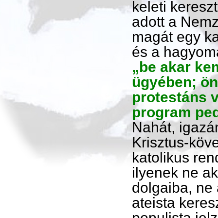
keleti keres
adott a Nemz
magát egy ka
és a hagyomán
„be akar ke
ügyében; önti
protestáns 
program pedi
Nahát, igazán
Krisztus-köv
katolikus ren
ilyenek ne ak
dolgaiba, ne 
ateista keres
populista jel