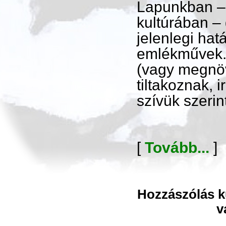
Lapunkban – 
kultúrában –
jelenlegi hat
emlékművek. 
(vagy megnöv
tiltakoznak, 
szívük szerin
[
Tovább...
]
Hozzászólás kü
v