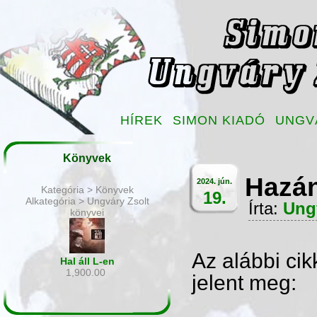
HÍREK
SIMON KIADÓ
UNGV
Könyvek
Hazán
2024. jún.
Kategória > Könyvek
19.
Alkategória > Ungváry Zsolt
Írta:
Ung
könyvei
Az alábbi ci
Hal áll L-en
1,900.00
jelent meg: